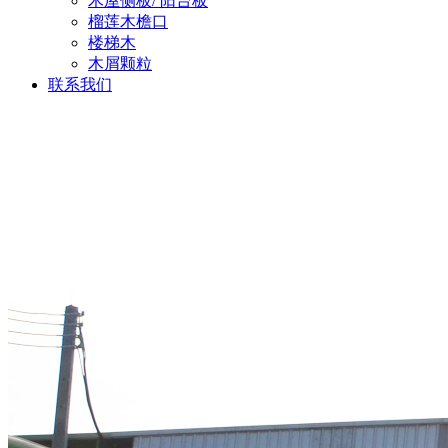
木屋侧板/ 阳台板
榴莲木檐口
楼梯木
木屑颗粒
联系我们