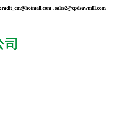
radit_cm@hotmail.com , sales2@cpdsawmill.com